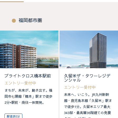
福岡都市圏
ブライトクロス橋本駅前
久留米ザ・タワーレジデ
ンシャル
エントリー受付中
エントリー受付中
まちが、未来が、動き出す。福
未来へ、いこう。JR九州新幹
岡市七隈線「橋本」駅まで徒歩
線・鹿児島本線「久留米」駅ま
2分×駅前・商住一体開発。
で徒歩1分。久留米エリア最大
343邸・最高層36階建ての免震
駅徒歩2分