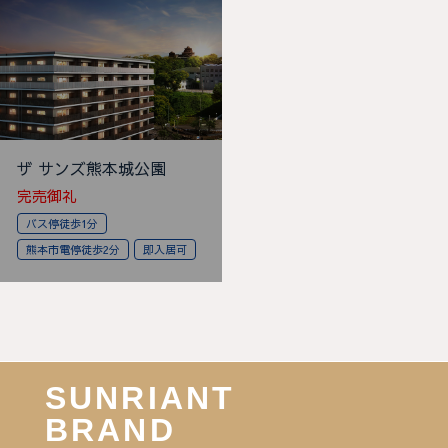
ザ サンズ熊本城公園
完売御礼
バス停徒歩1分
熊本市電停徒歩2分
即入居可
SUNRIANT
BRAND