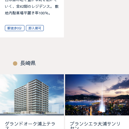
いく、全42邸のレジデンス。 敷
地内駐車場平置き率100％。
駅徒歩3分
即入居可
長崎県
グランドオーク浦上テラ
ブランシエラ大浦サンリ
ス
ヤン