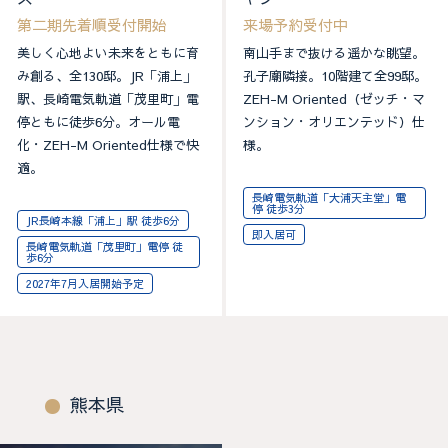
第二期先着順受付開始
来場予約受付中
美しく心地よい未来をともに育
南山手まで抜ける遥かな眺望。
み創る、全130邸。JR「浦上」
孔子廟隣接。10階建て全99邸。
駅、長崎電気軌道「茂里町」電
ZEH-M Oriented（ゼッチ・マ
停ともに徒歩6分。オール電
ンション・オリエンテッド）仕
化・ZEH-M Oriented仕様で快
様。
適。
長崎電気軌道「大浦天主堂」電
停 徒歩3分
JR長崎本線「浦上」駅 徒歩6分
即入居可
長崎電気軌道「茂里町」電停 徒
歩6分
2027年7月入居開始予定
熊本県