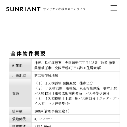
全体物件概要
神奈川県相模原市中央区清新三丁目205番1(地番)神奈川
所在地
県相模原市中央区清新3丁目4番21(住居表示)
用途地域
第二種住居地域
（１）ＪＲ横浜線 相模原駅 徒歩11分
（２） ＪＲ横浜線・相模線、京王相模原線「橋本」駅
交通
バス約13分「相模原駅前郵便局」バス停徒歩10分
（３）ＪＲ相模線「上溝」駅バス約12分「グッディプレ
イス前」バス停徒歩4分
総戸数
108戸(管理事務室除く)
敷地面積
3,905.58m²
建築面積
1,835.89m²