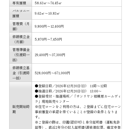
専有面積
58.63㎡～74.45㎡
バルコニー
9.62㎡～10.83㎡
面積
管理費（月
9,800円～12,400円
額）
修繕積立金
5,870円～7,450円
（月額）
管理準備金
（引渡時一
29,400円～37,300円
括）
修繕積立基
金（引渡時
528,000円～671,000円
一括）
●登録日時／2026年12月20日(日) 11時～12時
●抽選日時／2026年12月20日(日) 13:00～
●登録受付・抽選場所／「サンリヤン相模原カームヴィ
ラ」現地販売センター
販売開始時
※住宅ローンをご利用の方は、ご登録までに住宅ローン
期
事前審査の承認を得ていることが登録の条件となりま
す。
※ご登録の際は、印鑑(認印可)と身分証明書（運転免許
証等）、直近2年分の収入証明書(源泉徴収票、確定申告