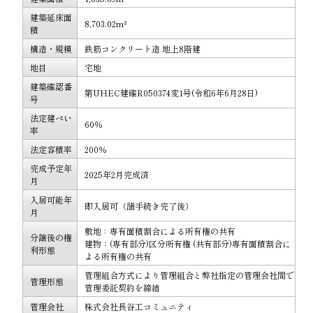
建築延床面
8,703.02m²
積
構造・規模
鉄筋コンクリート造 地上8階建
地目
宅地
建築確認番
第UHEC建確R050374変1号(令和6年6月28日)
号
法定建ぺい
60％
率
法定容積率
200％
完成予定年
2025年2月完成済
月
入居可能年
即入居可（諸手続き完了後）
月
敷地：専有面積割合による所有権の共有
分譲後の権
建物：(専有部分)区分所有権 (共有部分)専有面積割合に
利形態
よる所有権の共有
管理組合方式により管理組合と弊社指定の管理会社間で
管理形態
管理委託契約を締結
管理会社
株式会社長谷工コミュニティ