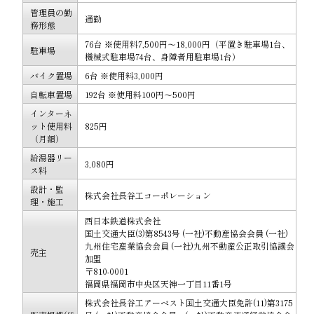
管理員の勤
通勤
務形態
76台 ※使用料7,500円～18,000円（平置き駐車場1台、
駐車場
機械式駐車場74台、身障者用駐車場1台）
バイク置場
6台 ※使用料3,000円
自転車置場
192台 ※使用料100円～500円
インターネ
ット使用料
825円
（月額）
給湯器リー
3,080円
ス料
設計・監
株式会社長谷工コーポレーション
理・施工
西日本鉄道株式会社
国土交通大臣(3)第8543号 (一社)不動産協会会員 (一社)
九州住宅産業協会会員 (一社)九州不動産公正取引協議会
売主
加盟
〒810-0001
福岡県福岡市中央区天神一丁目11番1号
株式会社長谷工アーベスト国土交通大臣免許(11)第3175