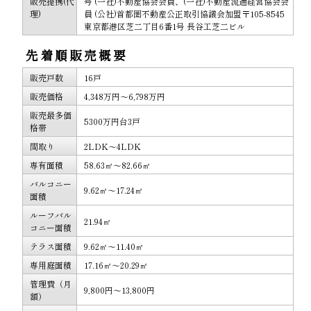
販売提携(代
号 (一社)不動産協会会員、(一社)不動産流通経営協会会
理)
員 (公社)首都圏不動産公正取引協議会加盟〒105-8545
東京都港区芝二丁目6番1号 長谷工芝二ビル
先着順販売概要
販売戸数
16戸
販売価格
4,348万円～6,798万円
販売最多価
5300万円台3戸
格帯
間取り
2LDK～4LDK
専有面積
58.63㎡～82.66㎡
バルコニー
9.62㎡～17.24㎡
面積
ルーフバル
21.94㎡
コニー面積
テラス面積
9.62㎡～11.40㎡
専用庭面積
17.16㎡～20.29㎡
管理費（月
9,800円～13,800円
額）